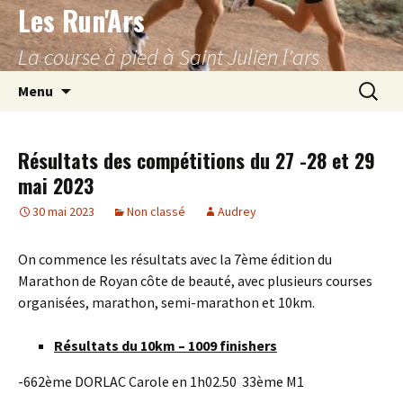
Les Run'Ars
Aller
au
La course à pied à Saint Julien l'ars
contenu
Recherc
Menu
Résultats des compétitions du 27 -28 et 29
mai 2023
30 mai 2023
Non classé
Audrey
On commence les résultats avec la 7ème édition du
Marathon de Royan côte de beauté, avec plusieurs courses
organisées, marathon, semi-marathon et 10km.
Résultats du 10km – 1009 finishers
-662ème DORLAC Carole en 1h02.50 33ème M1