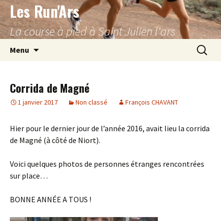
Les Run'Ars
Aller
au
La course à pied à Saint Julien l'ars
contenu
Recherc
Menu
Corrida de Magné
1 janvier 2017
Non classé
François CHAVANT
Hier pour le dernier jour de l’année 2016, avait lieu la corrida
de Magné (à côté de Niort).
Voici quelques photos de personnes étranges rencontrées
sur place…
BONNE ANNÉE A TOUS !