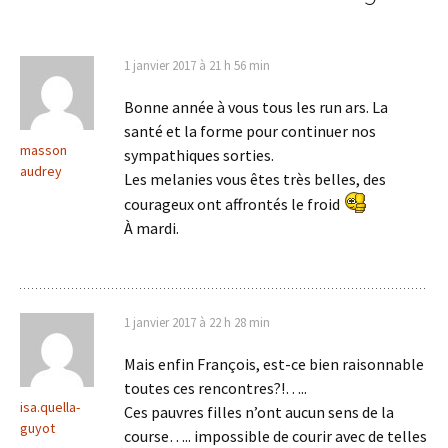
articles
1 janvier 2017 à 21 h 56 min
Bonne année à vous tous les run ars. La
santé et la forme pour continuer nos
masson
sympathiques sorties.
audrey
Les melanies vous êtes très belles, des
courageux ont affrontés le froid
À mardi.
1 janvier 2017 à 22 h 28 min
Mais enfin François, est-ce bien raisonnable
toutes ces rencontres?!…..
isa.quella-
Ces pauvres filles n’ont aucun sens de la
guyot
course….. impossible de courir avec de telles