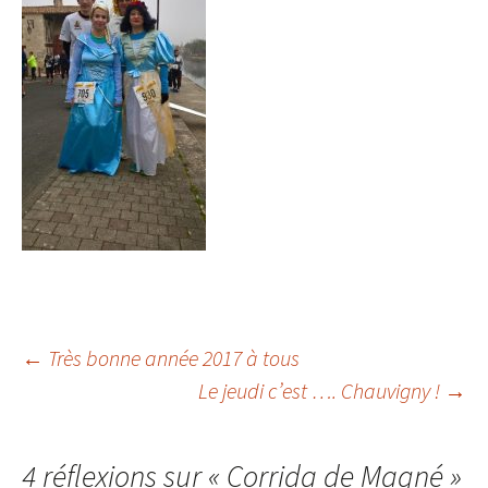
Navigation
←
Très bonne année 2017 à tous
Le jeudi c’est …. Chauvigny !
→
des
4 réflexions sur «
Corrida de Magné
»