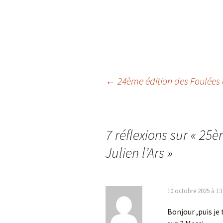
Navigation
←
24ème édition des Foulées d
des
7 réflexions sur «
25èm
articles
Julien l’Ars
»
10 octobre 2025 à 13
Bonjour ,puis je 