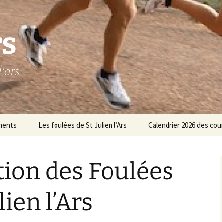
rs
l'ars
ments
Les foulées de St Julien l’Ars
Calendrier 2026 des cou
Les parcours 8,5 et 17 km
ion des Foulées
Les parcours enfants
space réservé au
Inscriptions
lien l’Ars
ureau
Résultats
Les foulées 2025