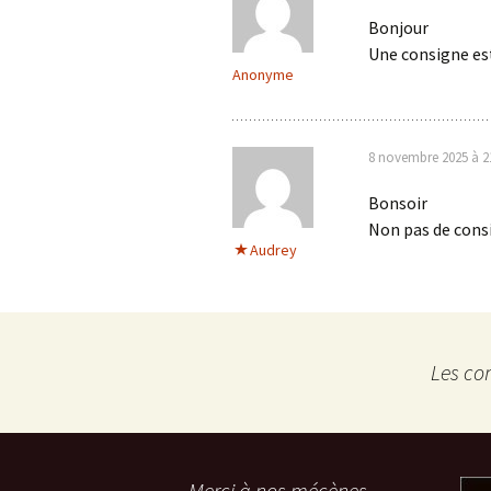
Bonjour
Une consigne est
Anonyme
8 novembre 2025 à 2
Bonsoir
Non pas de consi
Audrey
Les co
Merci à nos mécènes