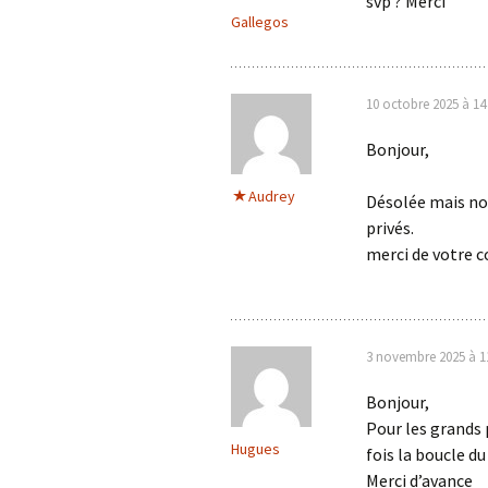
svp ? Merci
Gallegos
10 octobre 2025 à 14
Bonjour,
Audrey
Désolée mais nou
privés.
merci de votre 
3 novembre 2025 à 1
Bonjour,
Pour les grands 
Hugues
fois la boucle du 
Merci d’avance