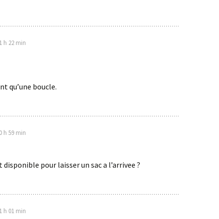
1 h 22 min
ont qu’une boucle.
0 h 59 min
disponible pour laisser un sac a l’arrivee ?
1 h 01 min