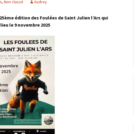
n
,
Non classé
Audrey
Les foulées 2024
25ème édition des Foulées de Saint Julien l’Ars qui
Les foulées 2023
 lieu le 9 novembre 2025
Résultats 2022 : les 22
ièmes foulées
Résultats 2021
Résultats 2019 – les 20
ièmes foulées
Résultats 2017
Résultats 2016
Résultats 2015
Résultats 2014