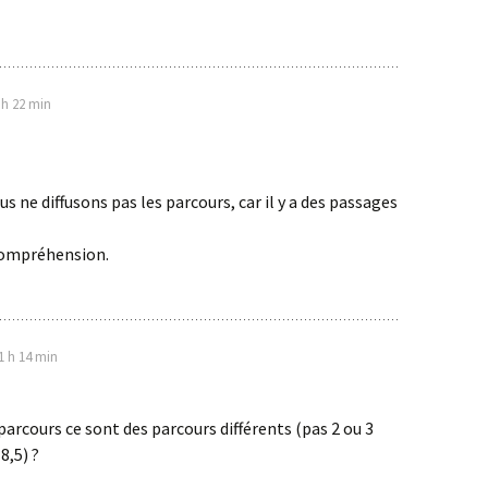
 h 22 min
s ne diffusons pas les parcours, car il y a des passages
compréhension.
1 h 14 min
parcours ce sont des parcours différents (pas 2 ou 3
8,5) ?