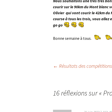
Nous souhaitons une très très bon
courir sur le 90km du Mont blanc v
Olivier qui vont courir le 42km d
course à tous les trois, vous allez
go go
Bonne semaine à tous.
Navigation
←
Résultats des compétitions 
des
16 réflexions sur «
Pr
articles