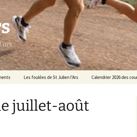
rs
l'ars
ments
Les foulées de St Julien l’Ars
Calendrier 2026 des cou
Les parcours 8,5 et 17 km
 juillet-août
Les parcours enfants
space réservé au
Inscriptions
ureau
Résultats
Les foulées 2025