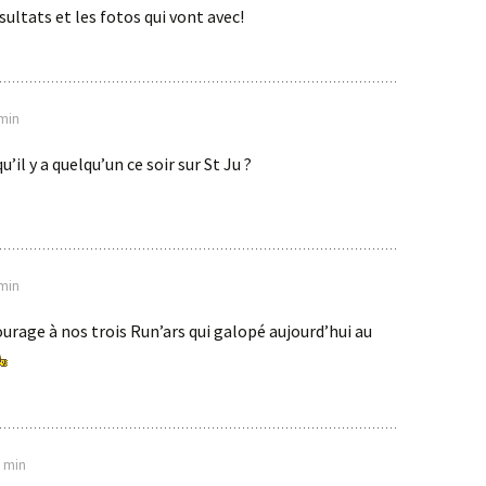
sultats et les fotos qui vont avec!
 min
u’il y a quelqu’un ce soir sur St Ju ?
 min
urage à nos trois Run’ars qui galopé aujourd’hui au
0 min