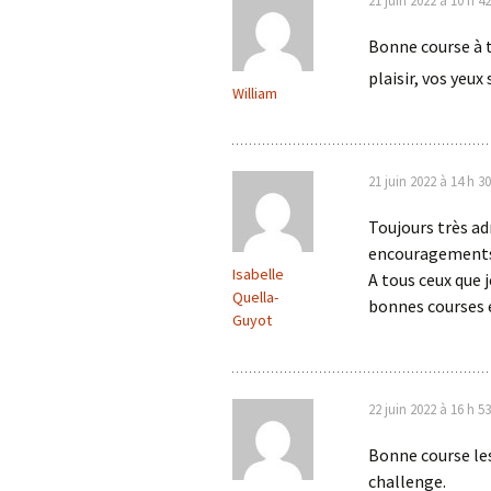
21 juin 2022 à 10 h 4
Bonne course à t
plaisir, vos yeu
William
21 juin 2022 à 14 h 3
Toujours très ad
encouragements. 
Isabelle
A tous ceux que j
Quella-
bonnes courses e
Guyot
22 juin 2022 à 16 h 5
Bonne course les 
challenge.