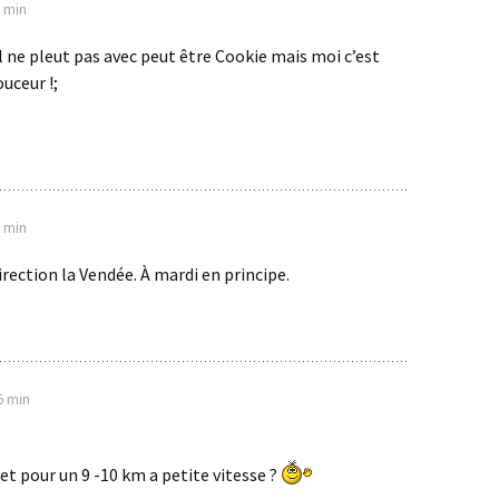
9 min
il ne pleut pas avec peut être Cookie mais moi c’est
uceur !;
2 min
irection la Vendée. À mardi en principe.
15 min
let pour un 9 -10 km a petite vitesse ?