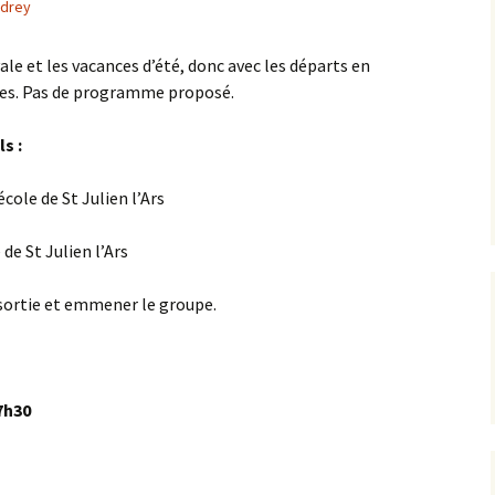
drey
Les foulées 2024
ale et les vacances d’été, donc avec les départs en
Les foulées 2023
utres. Pas de programme proposé.
Résultats 2022 : les 22
s :
ièmes foulées
école de St Julien l’Ars
Résultats 2021
Résultats 2019 – les 20
 de St Julien l’Ars
ièmes foulées
sortie et emmener le groupe.
Résultats 2017
Résultats 2016
17h30
Résultats 2015
Résultats 2014