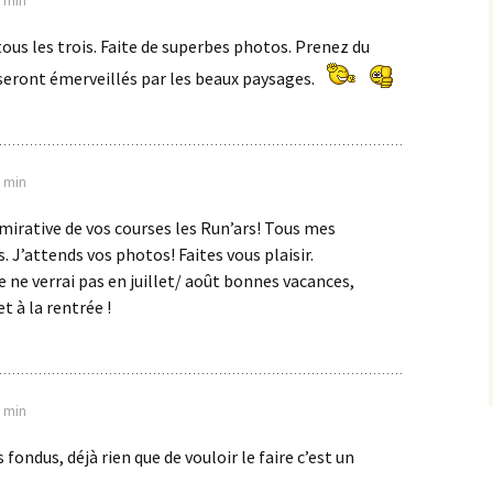
2 min
ous les trois. Faite de superbes photos. Prenez du
x seront émerveillés par les beaux paysages.
0 min
mirative de vos courses les Run’ars! Tous mes
J’attends vos photos! Faites vous plaisir.
e ne verrai pas en juillet/ août bonnes vacances,
t à la rentrée !
3 min
fondus, déjà rien que de vouloir le faire c’est un