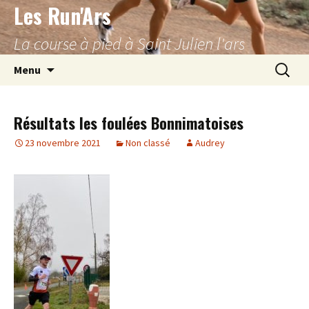
Les Run'Ars
Aller
au
La course à pied à Saint Julien l'ars
contenu
Recherc
Menu
Résultats les foulées Bonnimatoises
23 novembre 2021
Non classé
Audrey