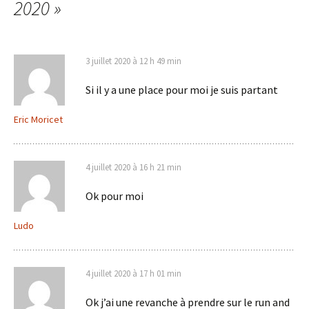
articles
2020
»
3 juillet 2020 à 12 h 49 min
Si il y a une place pour moi je suis partant
Eric Moricet
4 juillet 2020 à 16 h 21 min
Ok pour moi
Ludo
4 juillet 2020 à 17 h 01 min
Ok j’ai une revanche à prendre sur le run and