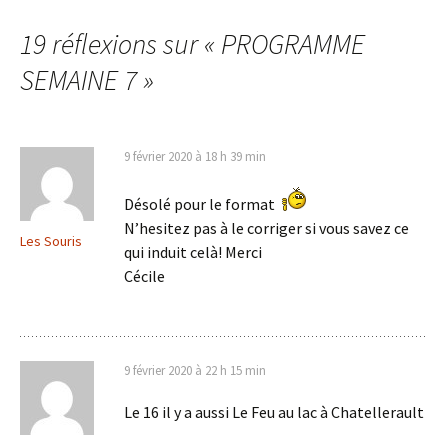
des
19 réflexions sur «
PROGRAMME
articles
SEMAINE 7
»
9 février 2020 à 18 h 39 min
Désolé pour le format
N’hesitez pas à le corriger si vous savez ce
Les Souris
qui induit celà! Merci
Cécile
9 février 2020 à 22 h 15 min
Le 16 il y a aussi Le Feu au lac à Chatellerault