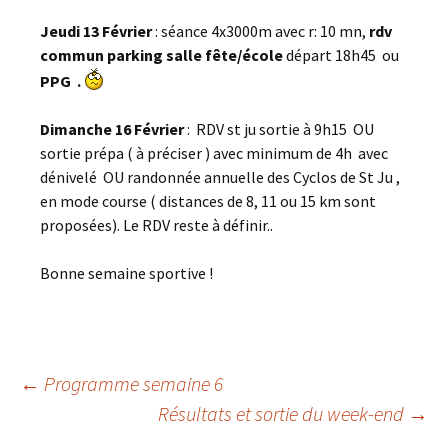
Jeudi 13 Février
: séance 4x3000m avec r: 10 mn,
rdv
commun
parking salle fête/école
départ 18h45 ou
PPG
.
Dimanche 16 Février
: RDV st ju sortie à 9h15 OU
sortie prépa ( à préciser ) avec minimum de 4h avec
dénivelé OU randonnée annuelle des Cyclos de St Ju ,
en mode course ( distances de 8, 11 ou 15 km sont
proposées). Le RDV reste à définir..
Bonne semaine sportive !
Navigation
←
Programme semaine 6
Résultats et sortie du week-end
→