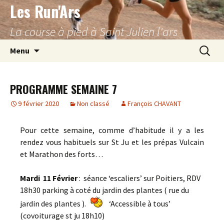
Les Run'Ars
Aller
au
La course à pied à Saint Julien l'ars
contenu
Recherc
Menu
PROGRAMME SEMAINE 7
9 février 2020
Non classé
François CHAVANT
Pour cette semaine, comme d’habitude il y a les
rendez vous habituels sur St Ju et les prépas Vulcain
et Marathon des forts…
Mardi 11 Février
: séance ‘escaliers’ sur Poitiers, RDV
18h30 parking à coté du jardin des plantes ( rue du
jardin des plantes ).
‘Accessible à tous’
(covoiturage st ju 18h10)