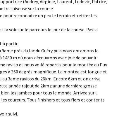
supportrice (Audrey, Virginie, Laurent, Ludovic, Patrice,
notre suiveuse sur la course.
e pour reconnaître un peu le terrain et retirer les
 la voir sur le pa
rcours le jour de la course. Pasta
 à partir.
au 9eme près du lac du Guéry puis nous entamons la
 1480 m où nous découvrons avec joie de pouvoir
me ravito et nous voilà repartis pour la montée au Puy
ges à 360 degrés magnifique. La montée est longue et
squ’au 3eme ravitos du 26km. Encore 6km et on arrive
ette année rajout de 2km par une dernière grosse
ien les jambes pour tous le monde. Arrivée sur l
 les coureurs. Tous finishers et tous fiers et contents
oir suivi.