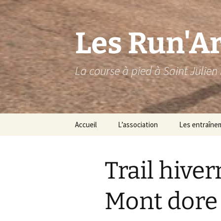
Aller
au
contenu
Les Run'A
La course à pied à Saint Julien 
Accueil
L’association
Les entraîne
Le bureau
Trail hive
Les run’ars 2026
Espace Run’Ars
E
Mont dore
b