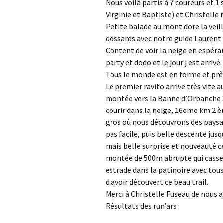
Nous voilà partis à 7 coureurs et 1 
Virginie et Baptiste) et Christelle 
Petite balade au mont dore la veill
dossards avec notre guide Laurent.
Content de voir la neige en espérant
party et dodo et le jour j est arrivé.
Tous le monde est en forme et prêt
Le premier ravito arrive très vite 
montée vers la Banne d’Orbanche à
courir dans la neige, 16eme km 2 è
gros où nous découvrons des paysa
pas facile, puis belle descente ju
mais belle surprise et nouveauté c
montée de 500m abrupte qui casse b
estrade dans la patinoire avec tous
d avoir découvert ce beau trail.
Merci à Christelle Fuseau de nous av
Résultats des run’ars :