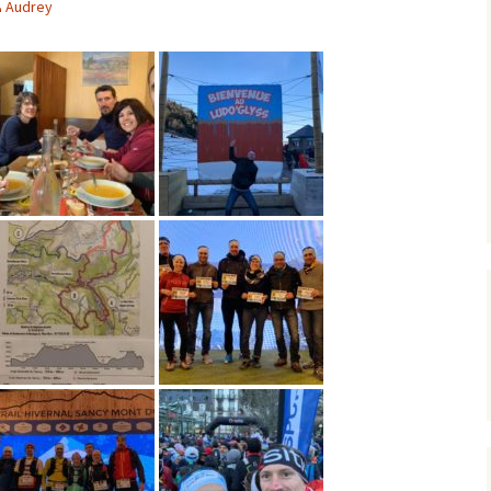
Audrey
Les foulées 2024
Les foulées 2023
Résultats 2022 : les 22
ièmes foulées
Résultats 2021
Résultats 2019 – les 20
ièmes foulées
Résultats 2017
Résultats 2016
Résultats 2015
Résultats 2014