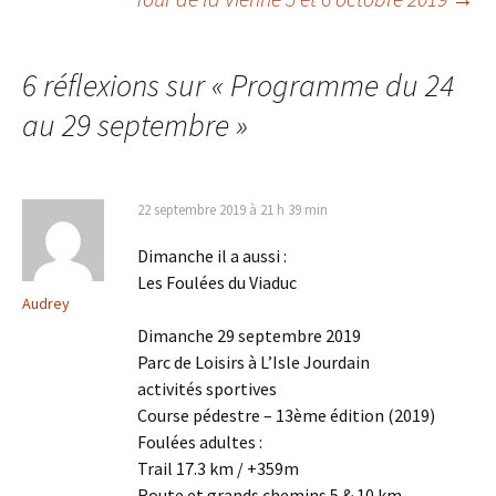
des
articles
6 réflexions sur «
Programme du 24
au 29 septembre
»
22 septembre 2019 à 21 h 39 min
Dimanche il a aussi :
Les Foulées du Viaduc
Audrey
Dimanche 29 septembre 2019
Parc de Loisirs à L’Isle Jourdain
activités sportives
Course pédestre – 13ème édition (2019)
Foulées adultes :
Trail 17.3 km / +359m
Route et grands chemins 5 & 10 km