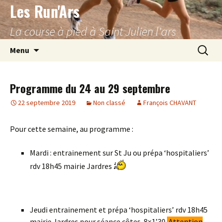
Les Run'Ars
Aller
au
La course à pied à Saint Julien l'ars
contenu
Recherc
Menu
Programme du 24 au 29 septembre
22 septembre 2019
Non classé
François CHAVANT
Pour cette semaine, au programme :
Mardi : entrainement sur St Ju ou prépa ‘hospitaliers’
rdv 18h45 mairie Jardres
Jeudi entrainement et prépa ‘hospitaliers’ rdv 18h45
mairie Jardres pour séance côtes 8×1’30.
Attention