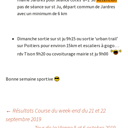
pas de séance sur st Ju, départ commun de Jardres
avec un minimum de 6 km
Dimanche sortie sur st ju 9h15 ou sortie ‘urban trail’
sur Poitiers pour environ 15km et escaliers à gogo…
rdv Tison 9h20 ou covoiturage mairie st ju 9h00
Bonne semaine sportive
Navigation
←
Résultats Course du week-end du 21 et 22
septembre 2019
Tour de la Vienne 5 et 6 octobre 2019
→