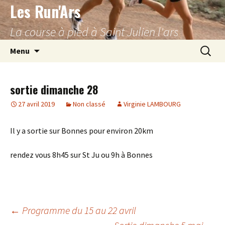
Les Run'Ars
Aller
au
La course à pied à Saint Julien l'ars
contenu
Recherc
Menu
sortie dimanche 28
27 avril 2019
Non classé
Virginie LAMBOURG
Il y a sortie sur Bonnes pour environ 20km
rendez vous 8h45 sur St Ju ou 9h à Bonnes
Navigation
←
Programme du 15 au 22 avril