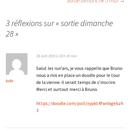
Sortie dimanche 5 mai
→
des
3 réflexions sur «
sortie dimanche
articles
28
»
28 avril 2019 à 18 h 47 min
Salut les run’ars, je vous rappelle que Bruno
nous a mis en place un doodle pour le tour
ludo
de la vienne. il serait temps de s’inscrire.
Merci et surtout merci à Bruno.
https://doodle.com/poll/xypkt4fwnbgebzh
3