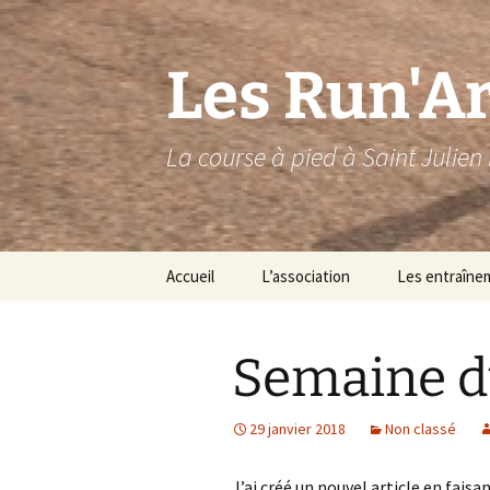
Aller
au
contenu
Les Run'A
La course à pied à Saint Julien 
Accueil
L’association
Les entraîne
Le bureau
Semaine du
Les run’ars 2026
Espace Run’Ars
E
29 janvier 2018
Non classé
b
J’ai créé un nouvel article en fais