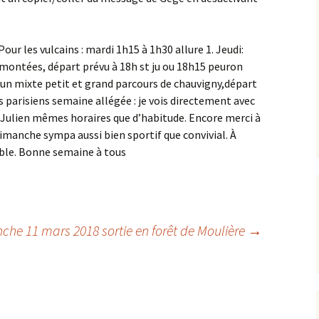
Les foulées 2024
Pour les vulcains : mardi 1h15 à 1h30 allure 1. Jeudi:
Les foulées 2023
 montées, départ prévu à 18h st ju ou 18h15 peuron
un mixte petit et grand parcours de chauvigny,départ
Résultats 2022 : les 22
ièmes foulées
s parisiens semaine allégée : je vois directement avec
t Julien mêmes horaires que d’habitude. Encore merci à
Résultats 2021
dimanche sympa aussi bien sportif que convivial. À
ible. Bonne semaine à tous
Résultats 2019 – les 20
ièmes foulées
Résultats 2017
he 11 mars 2018 sortie en forêt de Moulière
→
Résultats 2016
Résultats 2015
Résultats 2014