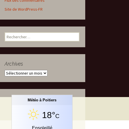
Flux des commentaires
Site de WordPress-FR
Rechercher :
Archives
Archives
Météo à Poitiers
18°
C
Ensoleillé