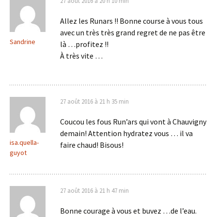
27 août 2016 à 20 h 10 min
Allez les Runars !! Bonne course à vous tous
avec un très très grand regret de ne pas être
Sandrine
là …profitez !!
À très vite …
27 août 2016 à 21 h 35 min
Coucou les fous Run’ars qui vont à Chauvigny
demain! Attention hydratez vous … il va
isa.quella-
faire chaud! Bisous!
guyot
27 août 2016 à 21 h 47 min
Bonne courage à vous et buvez …de l’eau.