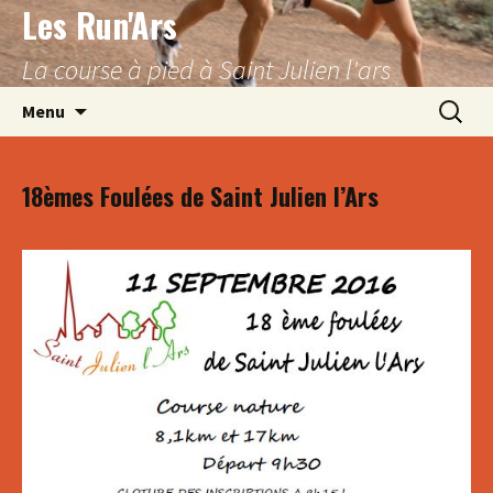
Les Run'Ars
Aller
au
La course à pied à Saint Julien l'ars
contenu
Recherc
Menu
18èmes Foulées de Saint Julien l’Ars