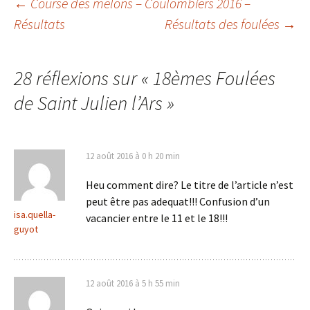
Navigation
←
Course des melons – Coulombiers 2016 –
Résultats
Résultats des foulées
→
des
28 réflexions sur «
18èmes Foulées
articles
de Saint Julien l’Ars
»
12 août 2016 à 0 h 20 min
Heu comment dire? Le titre de l’article n’est
peut être pas adequat!!! Confusion d’un
isa.quella-
vacancier entre le 11 et le 18!!!
guyot
12 août 2016 à 5 h 55 min