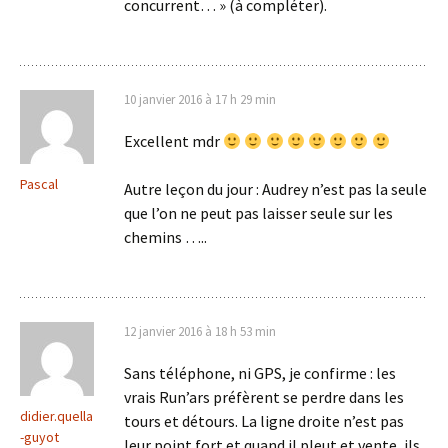
concurrent… » (à compléter).
10 janvier 2016 à 17 h 29 min
Excellent mdr
Pascal
Autre leçon du jour : Audrey n’est pas la seule
que l’on ne peut pas laisser seule sur les
chemins …..
12 janvier 2016 à 18 h 53 min
Sans téléphone, ni GPS, je confirme : les
vrais Run’ars préfèrent se perdre dans les
didier.quella
tours et détours. La ligne droite n’est pas
-guyot
leur point fort et quand il pleut et vente, ils