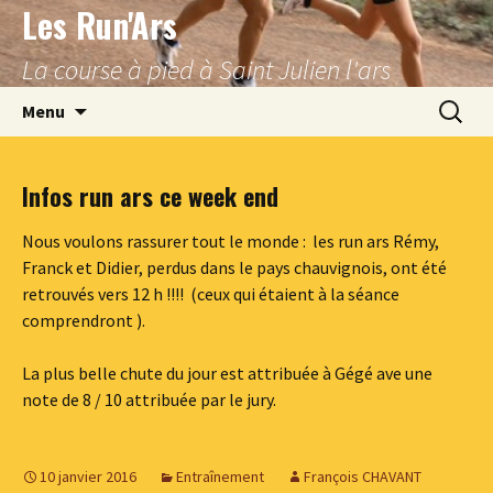
Les Run'Ars
Aller
au
La course à pied à Saint Julien l'ars
contenu
Recherc
Menu
Infos run ars ce week end
Nous voulons rassurer tout le monde : les run ars Rémy,
Franck et Didier, perdus dans le pays chauvignois, ont été
retrouvés vers 12 h !!!! (ceux qui étaient à la séance
comprendront ).
La plus belle chute du jour est attribuée à Gégé ave une
note de 8 / 10 attribuée par le jury.
10 janvier 2016
Entraînement
François CHAVANT