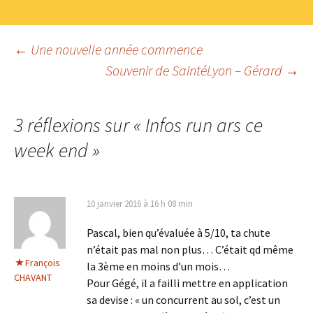
Navigation
←
Une nouvelle année commence
Souvenir de SaintéLyon – Gérard
→
des
3 réflexions sur «
Infos run ars ce
articles
week end
»
10 janvier 2016 à 16 h 08 min
Pascal, bien qu’évaluée à 5/10, ta chute
n’était pas mal non plus… C’était qd même
François
la 3ème en moins d’un mois…
CHAVANT
Pour Gégé, il a failli mettre en application
sa devise : « un concurrent au sol, c’est un