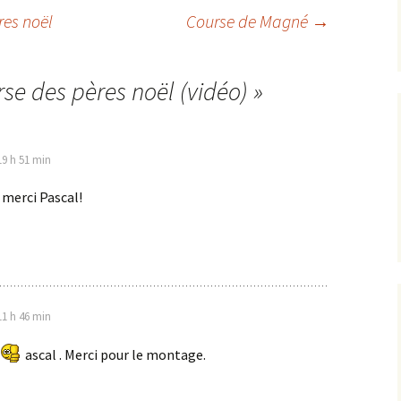
Résultats 2013
res noël
Course de Magné
→
Résultats 2012
se des pères noël (vidéo)
»
19 h 51 min
 merci Pascal!
11 h 46 min
ascal . Merci pour le montage.