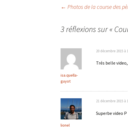
Navigation
←
Photos de la course des pè
des
3 réflexions sur «
Cour
articles
20 décembre 2015 à 
Trés belle video,
isa.quella-
guyot
21 décembre 2015 à 
Superbe video P
lionel