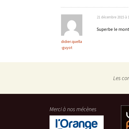
21 décembre 2015 à 
Superbe le mont
didier.quella
-guyot
Les co
Merci à nos mécènes