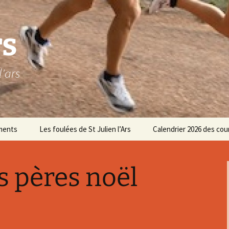
rs
l'ars
ments
Les foulées de St Julien l’Ars
Calendrier 2026 des cou
Les parcours 8,5 et 17 km
s pères noël
Les parcours enfants
space réservé au
Inscriptions
ureau
Résultats
Les foulées 2025