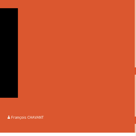
Les foulées 2024
Les foulées 2023
Résultats 2022 : les 22
ièmes foulées
Résultats 2021
Résultats 2019 – les 20
ièmes foulées
Résultats 2017
Résultats 2016
Résultats 2015
n
François CHAVANT
Résultats 2014