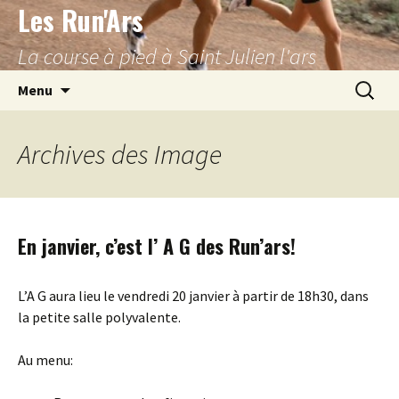
Les Run'Ars
Aller
au
La course à pied à Saint Julien l'ars
contenu
Recherc
Menu
Archives des
Image
En janvier, c’est l’ A G des Run’ars!
L’A G aura lieu le vendredi 20 janvier à partir de 18h30, dans
la petite salle polyvalente.
Au menu: