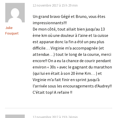
12 novembre 2017 à 15 h 29 min
Un grand bravo Gégé et Bruno, vous êtes
impressionnants!!!
Julie
De mon côté, tout allait bien jusqu’au 13
Fouquet
ème km où une douleur à l’aine et la cuisse
est apparue donc la fin a été un peu plus
difficile… Virginie m’a accompagnée (et
attendue…) tout le long de la course, merci
encore!! On a eu la chance de courir pendant
environ « 30s » avec le gagnant du marathon
(qui lui en était à son 20 ème Km… ) et
Virginie m’a fait finir en sprint jusqu’à
l’arrivée sous les encouragements d’Audrey!!
C’était top! A refaire !!
12 novembre 2017 à 19 h 24 min