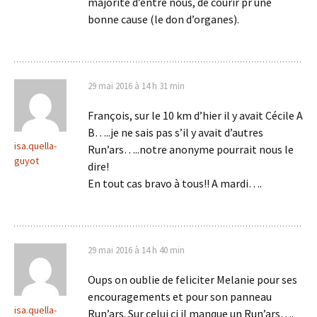
majorité d’entre nous, de courir pr une
bonne cause (le don d’organes).
29 mai 2016 à 14 h 31 min
François, sur le 10 km d’hier il y avait Cécile A
B…..je ne sais pas s’il y avait d’autres
isa.quella-
Run’ars…..notre anonyme pourrait nous le
guyot
dire!
En tout cas bravo à tous!! A mardi….
29 mai 2016 à 14 h 40 min
Oups on oublie de feliciter Melanie pour ses
encouragements et pour son panneau
isa.quella-
Run’ars. Sur celui ci il manque un Run’ars….