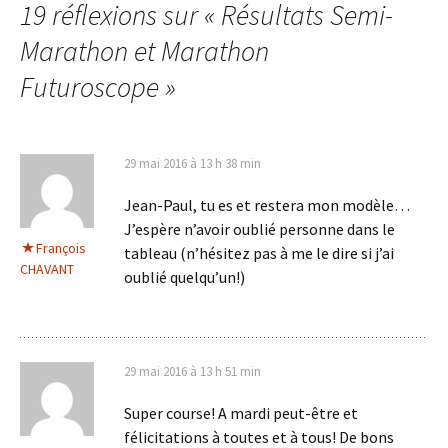
19 réflexions sur «
Résultats Semi-
articles
Marathon et Marathon
Futuroscope
»
29 mai 2016 à 13 h 38 min
Jean-Paul, tu es et restera mon modèle…
J’espère n’avoir oublié personne dans le
François
tableau (n’hésitez pas à me le dire si j’ai
CHAVANT
oublié quelqu’un!)
29 mai 2016 à 13 h 51 min
Super course! A mardi peut-être et
félicitations à toutes et à tous! De bons