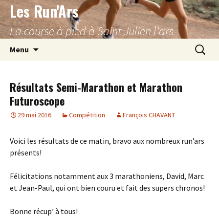
Les Run'Ars
Aller
au
La course à pied à Saint Julien l'ars
contenu
Recherc
Menu
Résultats Semi-Marathon et Marathon
Futuroscope
29 mai 2016
Compétition
François CHAVANT
Voici les résultats de ce matin, bravo aux nombreux run’ars
présents!
Félicitations notamment aux 3 marathoniens, David, Marc
et Jean-Paul, qui ont bien couru et fait des supers chronos!
Bonne récup’ à tous!