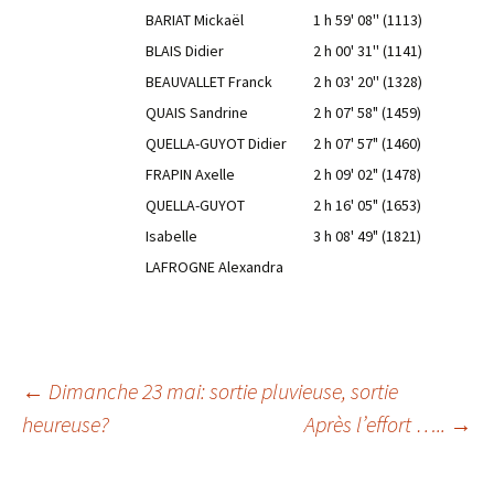
BARIAT Mickaël
1 h 59' 08'' (1113)
BLAIS Didier
2 h 00' 31'' (1141)
BEAUVALLET Franck
2 h 03' 20'' (1328)
QUAIS Sandrine
2 h 07' 58" (1459)
QUELLA-GUYOT Didier
2 h 07' 57" (1460)
FRAPIN Axelle
2 h 09' 02" (1478)
QUELLA-GUYOT
2 h 16' 05" (1653)
Isabelle
3 h 08' 49" (1821)
LAFROGNE Alexandra
Navigation
←
Dimanche 23 mai: sortie pluvieuse, sortie
heureuse?
Après l’effort …..
→
des