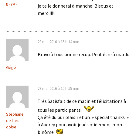
guyot
je te le donnerai dimanche! Bisous et
merci!!!!
29 mai 2016 à 15 h 14 min
Bravo à tous bonne recup. Peut être à mardi.
Gégé
29 mai 2016 à 15 h 55 min
Très Satisfait de ce matin et félicitations à
tous les participants.
Stephane
Ça été du pur plaisir et un » special thanks »
de l'ars
à Audrey pour avoir joué solidement mon
doise
binôme.