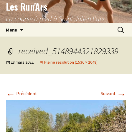
Les Run'Ars
Aller
au
La course à pied à Saint Julien l'ars
contenu
Recherc
Menu
received_5148944321829339
28 mars 2022
Pleine résolution (1536 × 2048)
←
→
Précédent
Suivant