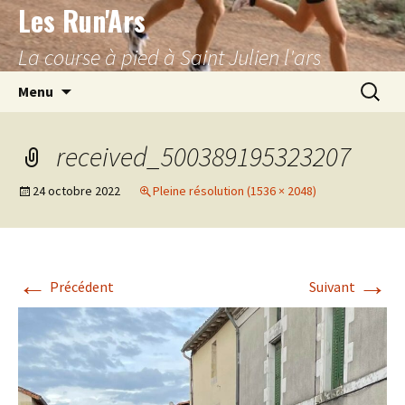
Les Run'Ars
Aller
au
La course à pied à Saint Julien l'ars
contenu
Recherc
Menu
received_500389195323207
24 octobre 2022
Pleine résolution (1536 × 2048)
←
→
Précédent
Suivant