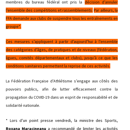
membres du bureau fédéral ont pris la
décision d’annuler
l’ensemble des compétitions et rassemblements.
Par ailleurs, la
FFA demande aux clubs de suspendre tous les entraînements en
groupe*.
Ces mesures s’appliquent à partir d’aujourd’hui à l’ensemble
des catégories d’âges, de pratiques et de niveaux (fédération,
ligues, comités départementaux et clubs), jusqu’à ce que les
conditions sanitaires permettent la reprise de ces activités.
La Fédération Française d’Athlétisme s’engage aux côtés des
pouvoirs publics, afin de lutter efficacement contre la
propagation du COVID-19 dans un esprit de responsabilité et de
solidarité nationale.
* Lors d’un point presse vendredi, la ministre des Sports,
Roxana Maracineanu
a recommandé de limiter les activités