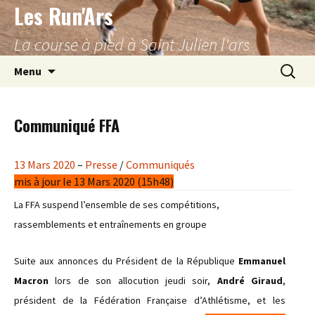
Les Run'Ars
Aller
au
La course à pied à Saint Julien l'ars
contenu
Recherc
Menu
Communiqué FFA
13 Mars 2020
–
Presse
/
Communiqués
mis à jour le 13 Mars 2020 (15h48)
La FFA suspend l’ensemble de ses compétitions,
rassemblements et entraînements en groupe
Suite aux annonces du Président de la République
Emmanuel
Macron
lors de son allocution jeudi soir,
André Giraud
,
président de la Fédération Française d’Athlétisme, et les