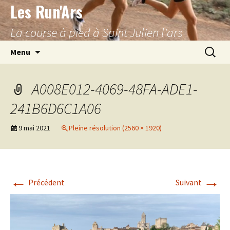
Les Run'Ars
Aller
au
La course à pied à Saint Julien l'ars
contenu
Recherc
Menu
A008E012-4069-48FA-ADE1-
241B6D6C1A06
9 mai 2021
Pleine résolution (2560 × 1920)
←
→
Précédent
Suivant